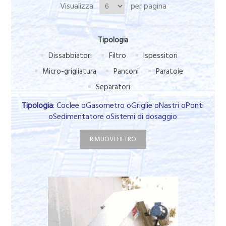
Visualizza
per pagina
Tipologia
Dissabbiatori
Filtro
Ispessitori
Micro-grigliatura
Panconi
Paratoie
Separatori
Tipologia
: Coclee oGasometro oGriglie oNastri oPonti
oSedimentatore oSistemi di dosaggio
RIMUOVI FILTRO