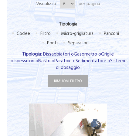
Visualizza
per pagina
Tipologia
Coclee
Filtro
Micro-grigliatura
Panconi
Ponti
Separatori
Tipologia
: Dissabbiatori oGasometro oGriglie
oIspessitori oNastri oParatoie oSedimentatore oSistemi
di dosaggio
RIMUOVI FILTRO