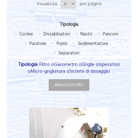
Visualizza
per pagina
Tipologia
Coclee
Dissabbiatori
Nastri
Panconi
Paratoie
Ponti
Sedimentatore
Separatori
Tipologia
: Filtro oGasometro oGriglie oIspessitori
oMicro-grigliatura oSistemi di dosaggio
RIMUOVI FILTRO