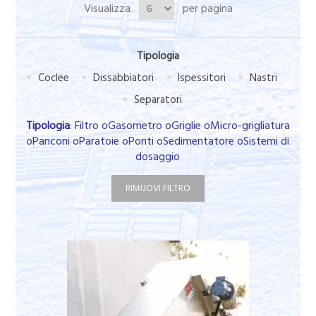
Visualizza
per pagina
Tipologia
Coclee
Dissabbiatori
Ispessitori
Nastri
Separatori
Tipologia
: Filtro oGasometro oGriglie oMicro-grigliatura
oPanconi oParatoie oPonti oSedimentatore oSistemi di
dosaggio
RIMUOVI FILTRO