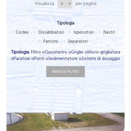
Visualizza
per pagina
Tipologia
Coclee
Dissabbiatori
Ispessitori
Nastri
Panconi
Separatori
Tipologia
: Filtro oGasometro oGriglie oMicro-grigliatura
oParatoie oPonti oSedimentatore oSistemi di dosaggio
RIMUOVI FILTRO