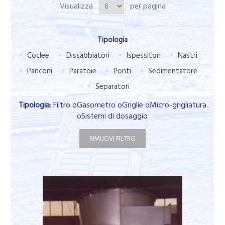
Visualizza
per pagina
Tipologia
Coclee
Dissabbiatori
Ispessitori
Nastri
Panconi
Paratoie
Ponti
Sedimentatore
Separatori
Tipologia
: Filtro oGasometro oGriglie oMicro-grigliatura
oSistemi di dosaggio
RIMUOVI FILTRO