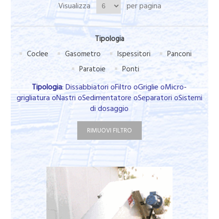
Visualizza
per pagina
Tipologia
Coclee
Gasometro
Ispessitori
Panconi
Paratoie
Ponti
Tipologia
: Dissabbiatori oFiltro oGriglie oMicro-
grigliatura oNastri oSedimentatore oSeparatori oSistemi
di dosaggio
RIMUOVI FILTRO