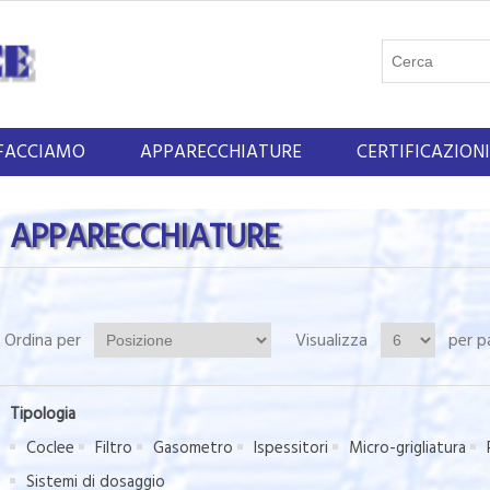
FACCIAMO
APPARECCHIATURE
CERTIFICAZIONI
APPARECCHIATURE
Ordina per
Visualizza
per p
Tipologia
Coclee
Filtro
Gasometro
Ispessitori
Micro-grigliatura
Sistemi di dosaggio