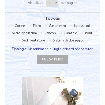
Visualizza
per pagina
Tipologia
Coclee
Filtro
Gasometro
Ispessitori
Micro-grigliatura
Panconi
Paratoie
Ponti
Sedimentatore
Sistemi di dosaggio
Tipologia
: Dissabbiatori oGriglie oNastri oSeparatori
RIMUOVI FILTRO