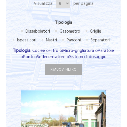
Visualizza
per pagina
Tipologia
Dissabbiatori
Gasometro
Griglie
Ispessitori
Nastri
Panconi
Separatori
Tipologia
: Coclee oFiltro oMicro-grigliatura oParatoie
oPonti oSedimentatore oSistemi di dosaggio
RIMUOVI FILTRO