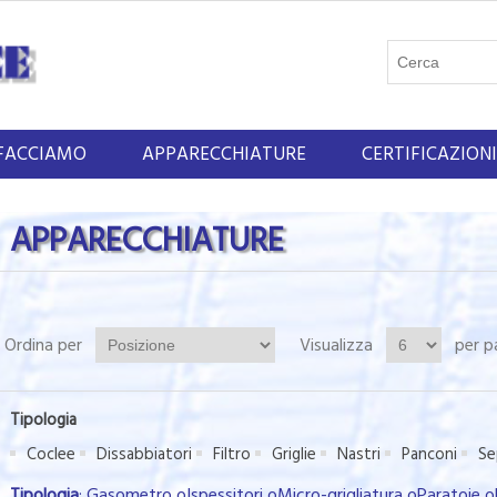
FACCIAMO
APPARECCHIATURE
CERTIFICAZIONI
APPARECCHIATURE
Ordina per
Visualizza
per p
Tipologia
Coclee
Dissabbiatori
Filtro
Griglie
Nastri
Panconi
Se
Tipologia
: Gasometro oIspessitori oMicro-grigliatura oParatoie