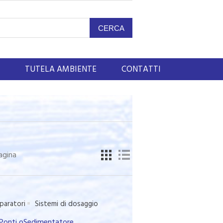
TUTELA AMBIENTE
CONTATTI
agina
paratori
Sistemi di dosaggio
 oPonti oSedimentatore