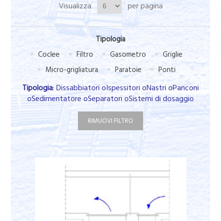
Visualizza
per pagina
Tipologia
Coclee
Filtro
Gasometro
Griglie
Micro-grigliatura
Paratoie
Ponti
Tipologia
: Dissabbiatori oIspessitori oNastri oPanconi
oSedimentatore oSeparatori oSistemi di dosaggio
RIMUOVI FILTRO