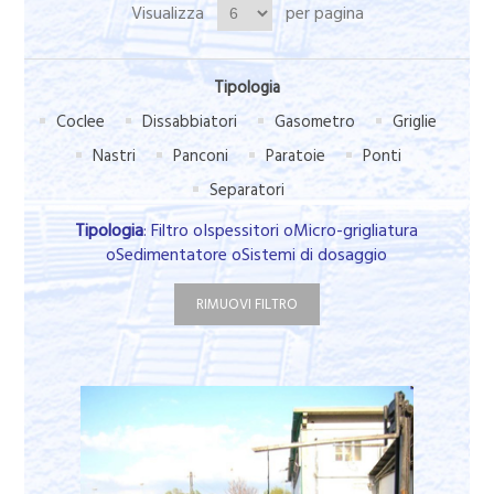
Visualizza
per pagina
Tipologia
Coclee
Dissabbiatori
Gasometro
Griglie
Nastri
Panconi
Paratoie
Ponti
Separatori
Tipologia
: Filtro oIspessitori oMicro-grigliatura
oSedimentatore oSistemi di dosaggio
RIMUOVI FILTRO