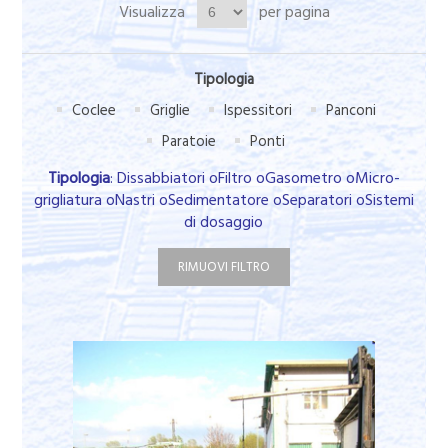
Visualizza
per pagina
Tipologia
Coclee
Griglie
Ispessitori
Panconi
Paratoie
Ponti
Tipologia
: Dissabbiatori oFiltro oGasometro oMicro-
grigliatura oNastri oSedimentatore oSeparatori oSistemi
di dosaggio
RIMUOVI FILTRO