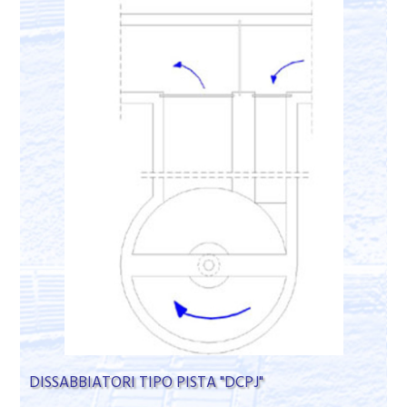
DISSABBIATORI TIPO PISTA "DCPJ"