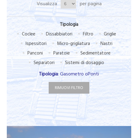
Visualizza
per pagina
Tipologia
Coclee
Dissabbiatori
Filtro
Griglie
Ispessitori
Micro-grigliatura
Nastri
Panconi
Paratoie
Sedimentatore
Separatori
Sistemi di dosaggio
Tipologia
: Gasometro oPonti
RIMUOVI FILTRO