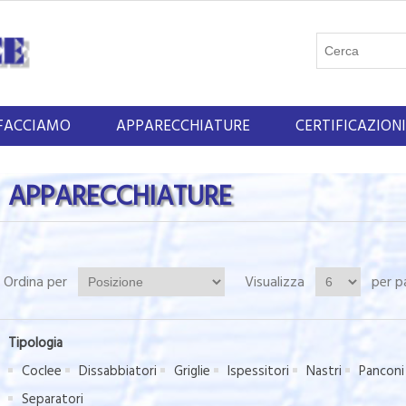
FACCIAMO
APPARECCHIATURE
CERTIFICAZIONI
APPARECCHIATURE
Ordina per
Visualizza
per p
Tipologia
Coclee
Dissabbiatori
Griglie
Ispessitori
Nastri
Panconi
Separatori