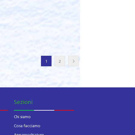
1
2
Sezioni
Chi siamo
Cosa facciamo
Apparecchiature