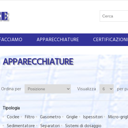
FACCIAMO
APPARECCHIATURE
CERTIFICAZIONI
APPARECCHIATURE
Ordina per
Visualizza
per p
Tipologia
Coclee
Filtro
Gasometro
Griglie
Ispessitori
Micro-grigl
Sedimentatore
Separatori
Sistemi di dosaggio