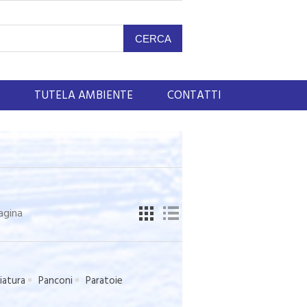
TUTELA AMBIENTE
CONTATTI
agina
iatura
Panconi
Paratoie