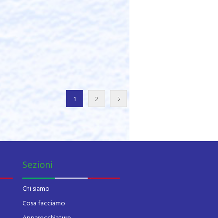
1
2
Sezioni
Chi siamo
Cosa facciamo
Apparecchiature