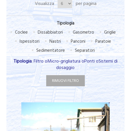
Visualizza
per pagina
Tipologia
Coclee
Dissabbiatori
Gasometro
Griglie
Ispessitori
Nastri
Panconi
Paratoie
Sedimentatore
Separatori
Tipologia
: Filtro oMicro-grigliatura oPonti oSistemi di
dosaggio
RIMUOVI FILTRO