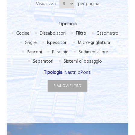
Visualizza
per pagina
Tipologia
Coclee
Dissabbiatori
Filtro
Gasometro
Griglie
Ispessitori
Micro-grigliatura
Panconi
Paratoie
Sedimentatore
Separatori
Sistemi di dosaggio
Tipologia
: Nastri oPonti
RIMUOVI FILTRO